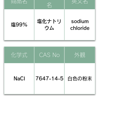
商品名
英文名
名
塩化ナトリ
sodium
塩99%
ウム
chloride
化学式
CAS No
外観
NaCl
7647-14-5
白色の粉末
​用途
物質名・別