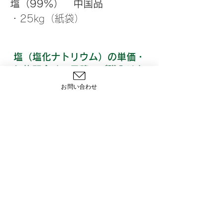
塩（99%）　中国品
・25kg（紙袋）
塩（塩化ナトリウム）の単価・
価格問合せ、見積、ご購入はお
問い合わせよりご要望くださ
お問い合わせ
い。
問い合わせ
〒103-0027