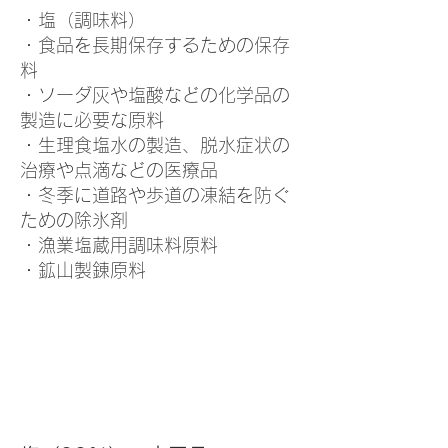
商品名
英文名
名
・塩（調味料）
・食品を長期保存するための保存
sodium
塩化ナトリウ
塩99%
ム
chloride
料
・ソーダ灰や塩酸などの化学品の
Apply Now
製造に必要な原料
・生理食塩水の製造、脱水症状の
治療や点滴などの医療品
・冬季に道路や歩道の凍結を防ぐ
ための除氷剤
・漁業塩蔵用調味料原料
・鉱山製錬原料
​荷姿