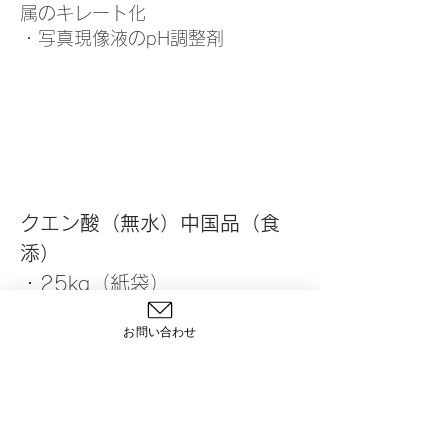
属のキレート化
・写真現像液のpH調整剤
​荷姿
クエン酸（無水）中国品（食
添）
・25kg（紙袋）
お問い合わせ
無水クエン酸の単価・価格問合
せ、見積、ご購入はお問い合わ
せよりご要望ください。