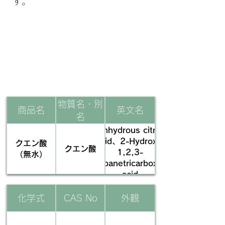
す。
​基本情報
物質名・別
商品名
英文名
名
anhydrous citric
acid、2-Hydroxy-
クエン酸
クエン酸
1,2,3-
（無水）
propanetricarboxylic
acid
化学式
CAS No
外観