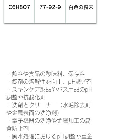
C6H8O7
77-92-9
白色の粉末
​用途
物質名・別
商品名
英文名
名
・飲料や食品の酸味料、保存料
・錠剤の溶解性を向上、pH調整剤
anhydrous citric
クエン酸（無
クエン酸
acid、2-Hydroxy-
水）
・スキンケア製品やバス用品のpH
1,2,3-
調整や抗酸化剤
Apply Now
propanetricarboxylic
・洗剤とクリーナー（水垢除去剤
acid
や金属表面の洗浄剤）
・電子機器の洗浄や金属加工の腐
食防止剤
・廃水処理におけるpH調整や重金