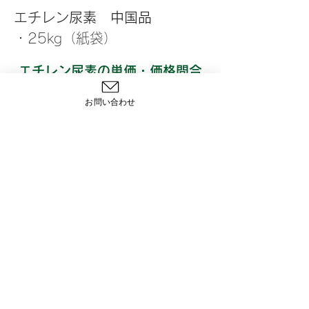
エチレン尿素　中国品
・25kg（紙袋）
エチレン尿素の単価・価格問合
せ、見積、ご購入はお問い合わ
お問い合わせ
せよりご要望ください。
問い合わせ
〒103-0027
東京都中央区日本橋3丁目2番14号
ＫＮビル4階