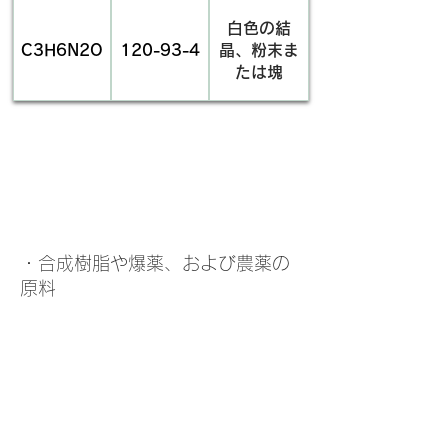
白色の結
C3H6N2O
120-93-4
晶、粉末ま
たは塊
​用途
物質名・別
商品名
英文名
名
・合成樹脂や爆薬、および農薬の
原料
2-
2-イミダゾリ
エチレン尿素
ジノン
imidazolidinone
Apply Now
​荷姿