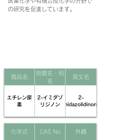
医薬化学や有機合成化学の分野で
の研究を促進しています。
​基本情報
物質名・別
商品名
英文名
名
エチレン尿
2-イミダゾ
2-
素
リジノン
imidazolidinone
化学式
CAS No
外観