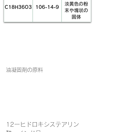
淡黄色の粉
C18H36O3
106-14-9
末や塊状の
固体
​用途
物質名・別
商品名
英文名
名
油凝固剤の原料
12-ヒドロキ
12-ヒドロキ
12-
システアリン
シオクタデカ
Hydroxyoctadecanoic
酸
ン酸、オクタ
Acid
デカン酸-12-
Apply Now
ヒドロキシ、
​荷姿
ステアリン
酸-12-ヒドロ
キシ
12ーヒドロキシステアリン