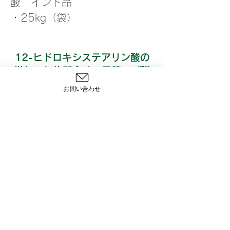
酸　インド品
・25kg（袋）
12-ヒドロキシステアリン酸の
単価・価格問合せ、見積、ご購
入はお問い合わせよりご要望く
お問い合わせ
ださい。
問い合わせ
〒103-0027
東京都中央区日本橋3丁目2番14号