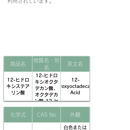
利用されています。
​基本情報
物質名・別
商品名
英文名
名
12-ヒドロ
12-ヒドロ
12-
キシオクタ
キシステア
Hydroxyoctadecanoic
デカン酸、
リン酸
Acid
オクタデカ
ン酸-12-ヒ
ドロキシ、
ステアリン
化学式
CAS No
外観
酸-12-ヒド
ロキシ
白色または